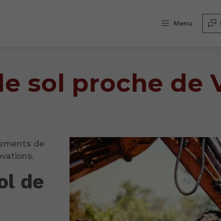
Menu
e sol proche de 
tements de
vations.
ol de