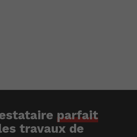
estataire
parfait
les travaux de