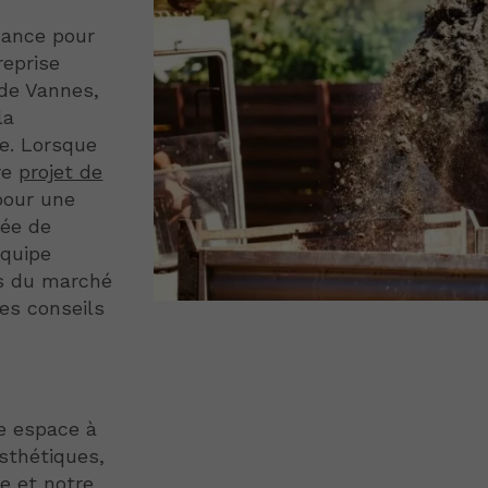
iance pour
reprise
 de Vannes,
la
e. Lorsque
re
projet de
pour une
iée de
équipe
s du marché
des conseils
e espace à
sthétiques,
e et notre