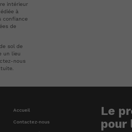
re intérieur
dédiée à
es confiance
dées de
de sol de
e un lieu
actez-nous
tuite.
Le pr
Accueil
pour 
Contactez-nous