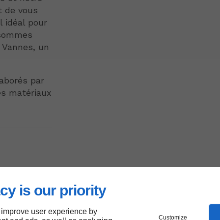
t de vous
 idéal pour
s sommes
e Vannes, un
laborés par
es matériaux
cy is our priority
l
 improve user experience by
Customize