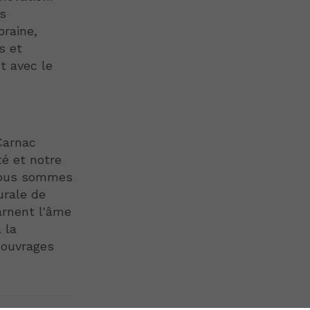
s
oraine,
s et
t avec le
Carnac
té et notre
 Nous sommes
urale de
arnent l'âme
 la
s ouvrages