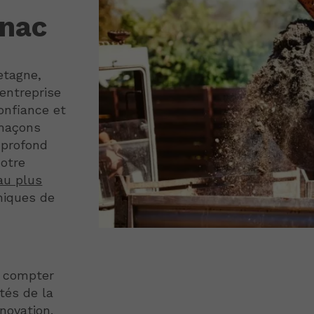
rnac
etagne,
entreprise
onfiance et
 maçons
 profond
Notre
au plus
niques de
z compter
tés de la
nnovation.