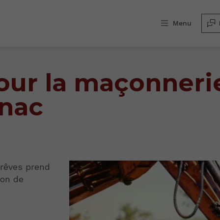
Menu
our la maçonneri
rnac
 rêves prend
çon de