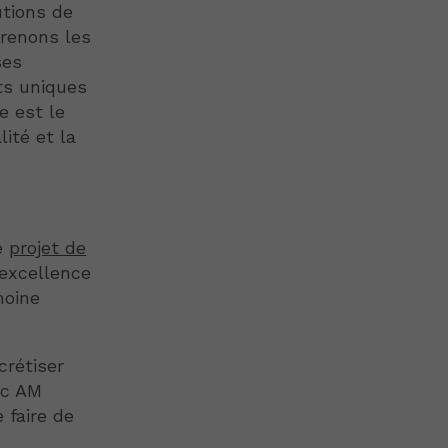
utions de
renons les
ses
ets uniques
e est le
ité et la
re
projet de
'excellence
moine
crétiser
ec AM
 faire de