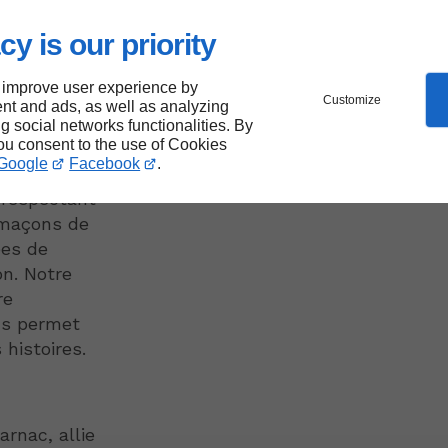
cy is our priority
rnac
 improve user experience by
Customize
nt and ads, as well as analyzing
ng social networks functionalities. By
you consent to the use of Cookies
rique, trouve
Google
Facebook
.
çonnerie
n respectant
 maçons de
ées de
on. Notre
re
us permet
histoires.
rnac, allie